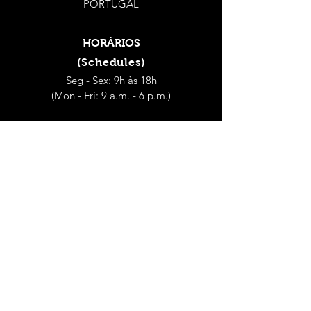
PORTUGAL
HORÁRIOS
(Schedules)
Seg - Sex: 9h às 18h
(Mon - Fri: 9 a.m. - 6 p.m.)
Sábado: 9h às 14h
(Saturday: 9 a.m. - 2 p.m.)
CONTACTOS
(Contacts)
Dep. Controlo de Qualidade Alimentar e
Ambiental
dcqaa@hmcaneira.pt
geral@hmcaneira.pt
Encomendas
(Orders)
(+351)
21 927 08 41