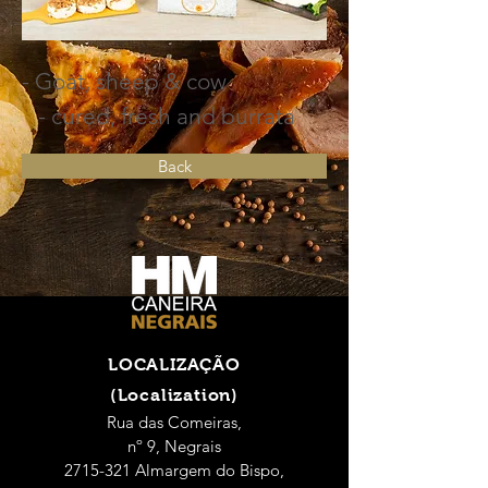
- Goat, sheep & cow
- cured, fresh and burrata
Back
LOCALIZAÇÃO
(Localization)
Rua das Comeiras,
nº 9, Negrais
2715-321 Almargem do Bispo,