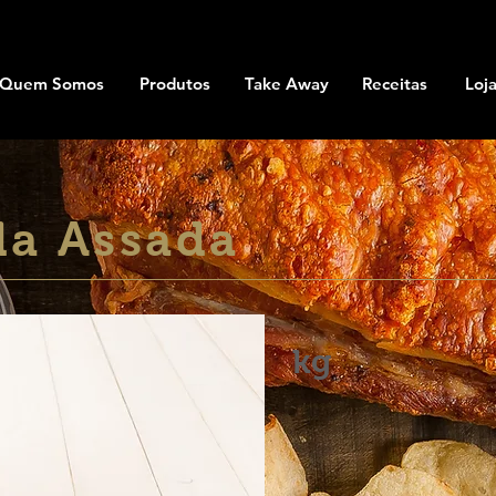
Quem Somos
Produtos
Take Away
Receitas
Loj
a Assada
kg