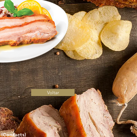
Voltar
S
(Contacts)