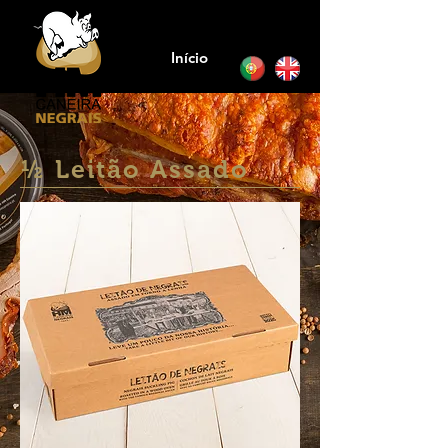
Início
½ Leitão Assado