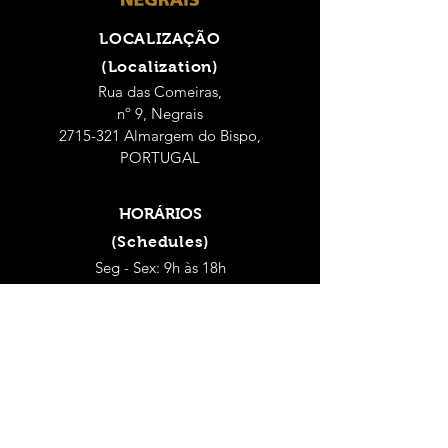
LOCALIZAÇÃO
(Localization)
Rua das Comeiras,
nº 9, Negrais
2715-321 Almargem do Bispo,
PORTUGAL
HORÁRIOS
(Schedules)
Seg - Sex: 9h às 18h
(Mon - Fri: 9 a.m. - 6 p.m.)
Sábado: 9h às 14h
(Saturday: 9 a.m. - 2 p.m.)
CONTACTOS
(Contacts)
Dep. Controlo de Qualidade Alimentar e