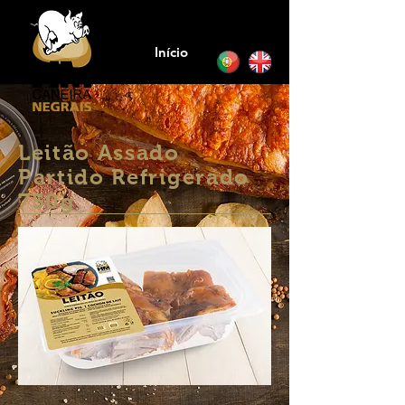
Início
Leitão Assado
Partido Refrigerado
750g