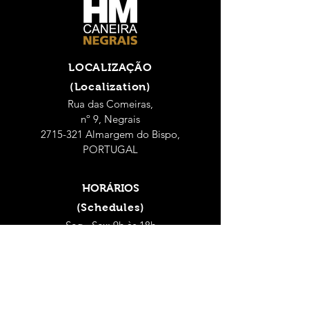
LOCALIZAÇÃO
(Localization)
Rua das Comeiras,
nº 9, Negrais
2715-321 Almargem do Bispo,
PORTUGAL
HORÁRIOS
(Schedules)
Seg - Sex: 9h às 18h
(Mon - Fri: 9 a.m. - 6 p.m.)
Sábado: 9h às 14h
(Saturday: 9 a.m. - 2 p.m.)