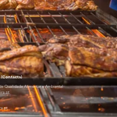
S
(Contacts)
de Qualidade Alimentar e Ambiental
ra.pt
a.pt