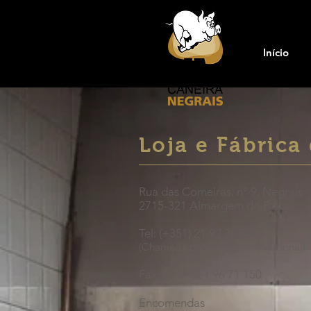
Início
Loja e Fábrica
Rua das Comeiras, nº 9, Negrais
2715-321 Almargem do Bispo
Tel: (+351) 21 92 70 841
(Chamada para a rede fixa nacional)
Fax:
(+351)
21 96 71 150
Encomendas