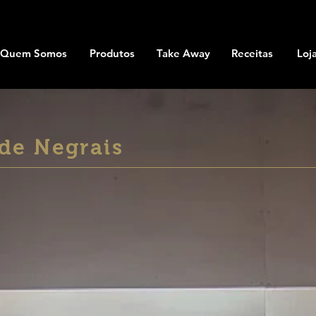
Quem Somos
Produtos
Take Away
Receitas
Loj
 de Negrais