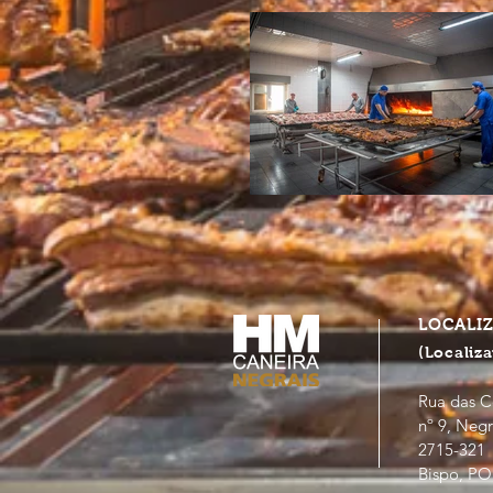
LOCALI
(Localiza
Rua das C
nº 9, Negr
2715-3
Bispo, P