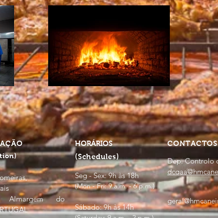
ZAÇÃO
HORÁRIOS
CONTACTO
tion)
(Schedules)
Dep. Controlo 
dcqaa@hmcanei
Seg - Sex: 9h às 18h
omeiras,
(Mon - Fri: 9 a.m. - 6 p.m.)
ais
21 Almargem do
geral@hmcaneir
Sábado: 9h às 14h
ORTUGAL
(Saturday: 9 a.m. - 2 p.m.)