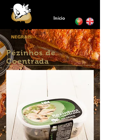
Início
Pézinhos de
Coentrada