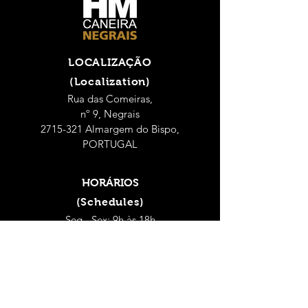
LOCALIZAÇÃO
(Localization)
Rua das Comeiras,
nº 9, Negrais
2715-321 Almargem do Bispo,
PORTUGAL
HORÁRIOS
(Schedules)
Seg - Sex: 9h às 18h
(Mon - Fri: 9 a.m. - 6 p.m.)
Sábado: 9h às 14h
(Saturday: 9 a.m. - 2 p.m.)