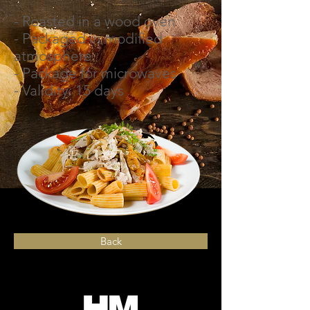
- Roasted in a wood oven
- Packaged in modified
atmosphere
- Package for microwaves
- Validity: 15 days
Back