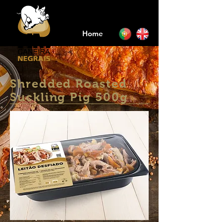
Home
Shredded Roasted
Suckling Pig 500g