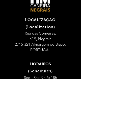
LOCALIZAÇÃO
(Localization)
Rua das Comeiras,
nº 9, Negrais
2715-321 Almargem do Bispo,
PORTUGAL
HORÁRIOS
(Schedules)
Seg - Sex: 9h às 18h
(Mon - Fri: 9 a.m. - 6 p.m.)
Sábado: 9h às 14h
(Saturday: 9 a.m. - 2 p.m.)
CONTACTOS
(Contacts)