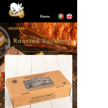
Home
½ Roasted Suckling
Pig