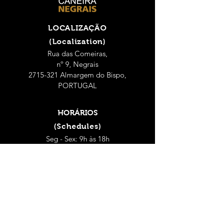
LOCALIZAÇÃO
(Localization)
Rua das Comeiras,
nº 9, Negrais
2715-321 Almargem do Bispo,
PORTUGAL
HORÁRIOS
(Schedules)
Seg - Sex: 9h às 18h
(Mon - Fri: 9 a.m. - 6 p.m.)
Sábado: 9h às 14h
(Saturday: 9 a.m. - 2 p.m.)
CONTACTOS
(Contacts)