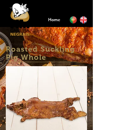
Home
Roasted Suckling
Pig Whole