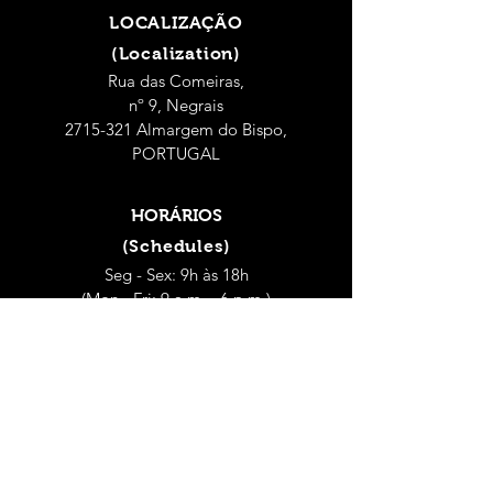
LOCALIZAÇÃO
(Localization)
Rua das Comeiras,
nº 9, Negrais
2715-321 Almargem do Bispo,
PORTUGAL
HORÁRIOS
(Schedules)
Seg - Sex: 9h às 18h
(Mon - Fri: 9 a.m. - 6 p.m.)
Sábado: 9h às 14h
(Saturday: 9 a.m. - 2 p.m.)
CONTACTOS
(Contacts)
Dep. Controlo de Qualidade Alimentar e
Ambiental