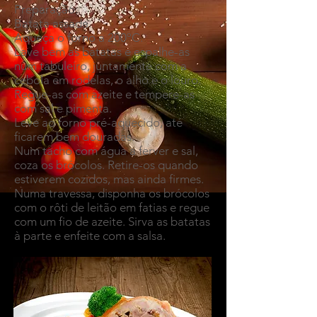
Preparação:
Batata assada.
Aqueça o forno a 200ºC.
Lave bem as batatas e espalhe-as
num tabuleiro, juntamente com a
cebola em rodelas, o alho e o louro.
Regue-as com azeite e tempere-as
com sal e pimenta.
Leve ao forno pré-aquecido, até
ficarem bem douradas.
Num tacho com água a ferver e sal,
coza os brócolos. Retire-os quando
estiverem cozidos, mas ainda firmes.
Numa travessa, disponha os brócolos
com o rôti de leitão em fatias e regue
com um fio de azeite. Sirva as batatas
à parte e enfeite com a salsa.