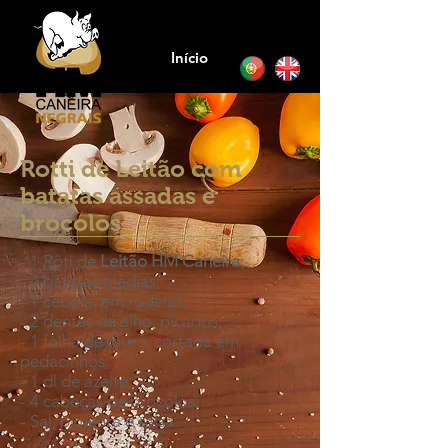
Início
Rotti de Leitão com
batatas assadas e
brócolos
- 1 Rôti de
Leitão HM Caneira
;
- 4 batatas médias;
- 1 cebola, em rodelas;
- 2 dentes de alho, picados;
- 1 folha de louro, cortada em
pedacinhos;
- 1 dl de azeite;
- 4 cabeças de brócolos;
- Sal, pimenta e salsa.