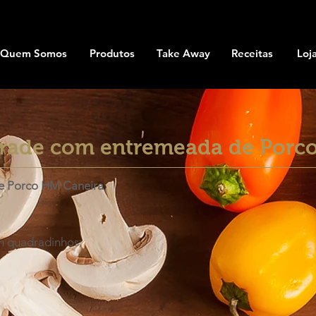
Quem Somos
Produtos
Take Away
Receitas
Loj
 frade com entremeada de Porc
e Porco HM Caneira
;
m quadradinhos;