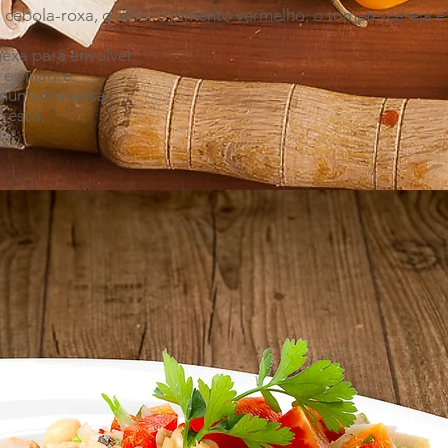
a cebola-roxa, o alho, o pimento vermelho, o tomate-cereja e 
exa para envolver.
 e vinagre.
numa travessa.
fresca.
.