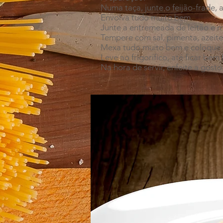
Numa taça, junte o feijão-frade, 
Envolva tudo muito bem.
Junte a entremeada de leitão e m
Tempere com sal, pimenta, azeite
Mexa tudo muito bem e coloque 
Leve ao frigorífico, até ficar bem 
Na hora de servir, enfeite a gosto