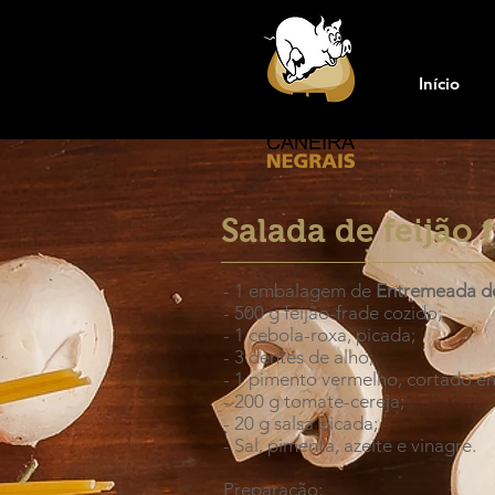
Início
Salada de feijão
- 1 embalagem de
Entremeada d
- 500 g feijão-frade cozido;
- 1 cebola-roxa, picada;
- 3 dentes de alho;
- 1 pimento vermelho, cortado e
- 200 g tomate-cereja;
- 20 g salsa picada;
- Sal, pimenta, azeite e vinagre.
Preparação: