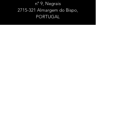
nº 9, Negrais
2715-321 Almargem do Bispo,
PORTUGAL
HORÁRIOS
(Schedules)
Seg - Sex: 9h às 18h
(Mon - Fri: 9 a.m. - 6 p.m.)
Sábado: 9h às 14h
(Saturday: 9 a.m. - 2 p.m.)
CONTACTOS
(Contacts)
Dep. Controlo de Qualidade Alimentar e
Ambiental
dcqaa@hmcaneira.pt
geral@hmcaneira.pt