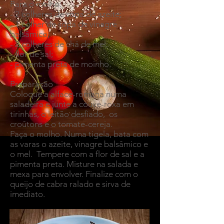
Para o molho:
- 2 colheres de sopa de azeite;
- 1 colher de sopa de vinagre
balsâmico;
- 2 colheres de chá de mel;
- flor de sal;
- pimenta preta de moinho.
Preparação
Coloque a alface-romana numa
saladeira e junte a couve-roxa em
tirinhas, o leitão desfiado, os
croûtons e o tomate-cereja.
Faça o molho. Numa tigela, bata com
as varas o azeite, vinagre balsâmico e
o mel. Tempere com a flor de sal e a
pimenta preta. Misture na salada e
mexa para envolver. Finalize com o
queijo de cabra ralado e sirva de
imediato.