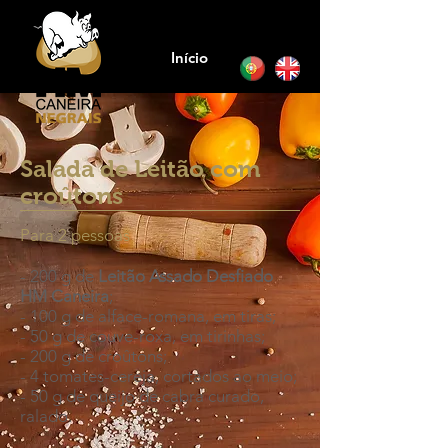
Início
Salada de Leitão com
croûtons
Para 2 pessoas
- 200 g de
Leitão Assado Desfiado
HM Caneira
;
- 100 g de alface-romana, em tiras;
- 50 g de couve-roxa, em tirinhas;
- 200 g de croûtons;
- 4 tomates-cereja, cortados ao meio;
- 50 g de queijo de cabra curado,
ralado.