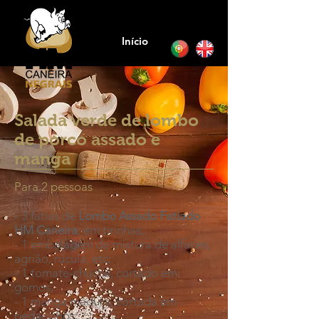
Início
Salada verde de lombo
de porco assado e
manga
Para 2 pessoas
- 3 fatias de
Lombo Assado Fatiado
HM Caneira
, em tirinhas;
- 1 embalagem de mistura de alfaces,
agrião, rúcula, etc;
- 1 tomate-chucha, cortado em
gomos;
- 1 manga madura, cortada em
pedacinhos;