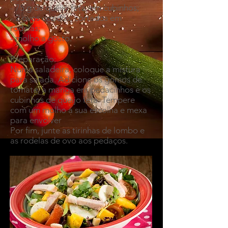
- 75 g de queijo feta, em cubinhos;
- 2 ovos cozidos, cortados em
rodelas;
- molho a gosto.
Preparação:
Numa saladeira, coloque a mistura
para salada. Adicione os gomos de
tomate, a manga em pedacinhos e os
cubinhos de queijo feta. Tempere
com um molho à sua escolha e mexa
para envolver
Por fim, junte as tirinhas de lombo e
as rodelas de ovo aos pedaços.