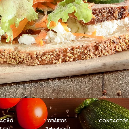
ZAÇÃO
HORÁRIOS
CONTACTO
tion)
(Schedules)