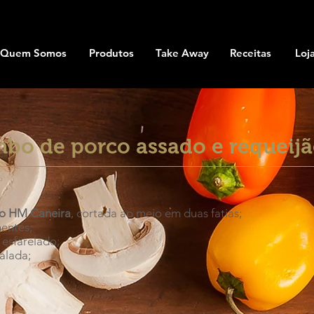
Quem Somos
Produtos
Take Away
Receitas
Loj
bo de porco assado ​e requeij
o HM Caneira
, cortada ao meio em duas fatias;
mentes;
 esfarelado;
alada;