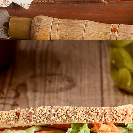
o requeijão esfarelado e cubra com as fatias de lombo assado
ce. Sirva de imediato.