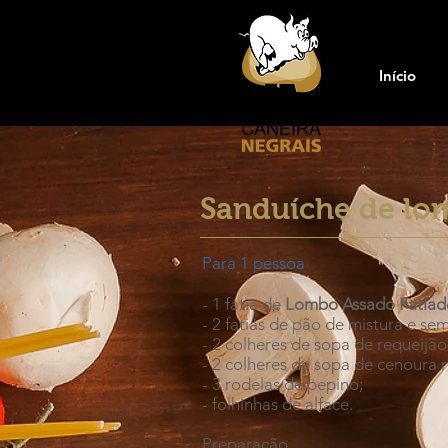
Início
Sanduíche de lom
Para 1 pessoa
- 1 fatia de
Lombo Assado Fatiad
- 2 fatias de pão de mistura e se
- 2
colheres
de sopa de requeijão
- 2
colheres
de sopa de cenoura r
- 3 rodelas de pepino;
- folhinhas de alface.
Preparação