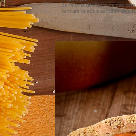
Barre uma das fatias de pão com 
cenoura ralada e as folhas de alfa