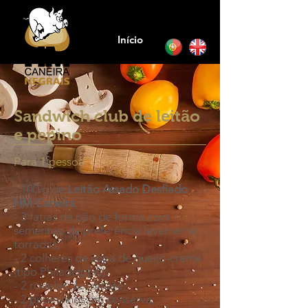
Início
Sandwich club de leitão
e pepino ​
Para 1 pessoa
- 100 g de
Leitão Assado Desfiado
HM Caneira
;
- 3 fatias de pão de forma com
sementes, de preferência levemente
torradas;
- 2 colheres de sopa de queijo-creme
(tipo Philadelphia);
- 2 rodelas de tomate;
- 2 pepininhos em conserva;