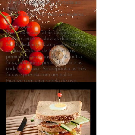
- 1 tira fina de pepino, cortada ao
meio;
- 1 ovo cozido, cortado em rodelas.
Preparação
Barre duas das fatias de pão com o
queijo creme e cubra as duas com o
leitão desfiado. Numa delas, coloque
as duas rodelas de tomate e os
pepininhos em conserva. Na outra
fatia, coloque o pepino fresco e as
rodelas de ovo. Sobreponha as três
fatias e prenda com um palito.
Finalize com uma rodela de ovo.