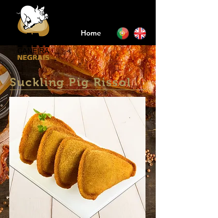
Home
Suckling Pig Rissol