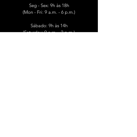
Seg - Sex: 9h às 18h
(Mon - Fri: 9 a.m. - 6 p.m.)
Sábado: 9h às 14h
(Saturday: 9 a.m. - 2 p.m.)
CONTACTOS
(Contacts)
Dep. Controlo de Qualidade Alimentar e
Ambiental
dcqaa@hmcaneira.pt
geral@hmcaneira.pt
Encomendas
(Orders)
(+351)
21 927 08 41
(Chamada para a rede fixa nacional)
(Call to the national fixed network)
SIGA-NOS
(Follow us)