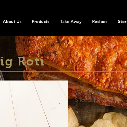
About Us
Products
Take Away
Recipes
Stor
ig Roti
Whole: kg
Sliced: kg