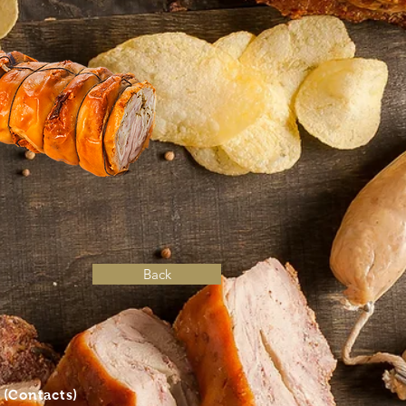
Back
S
(Contacts)