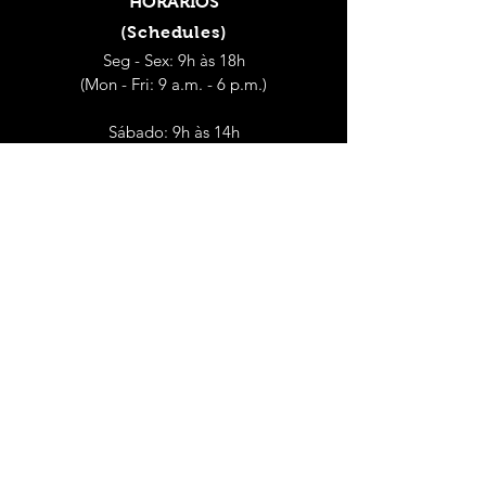
HORÁRIOS
(Schedules)
Seg - Sex: 9h às 18h
(Mon - Fri: 9 a.m. - 6 p.m.)
Sábado: 9h às 14h
(Saturday: 9 a.m. - 2 p.m.)
CONTACTOS
(Contacts)
Dep. Controlo de Qualidade Alimentar e
Ambiental
dcqaa@hmcaneira.pt
geral@hmcaneira.pt
Encomendas
(Orders)
(+351)
21 927 08 41
(Chamada para a rede fixa nacional)
(Call to the national fixed network)