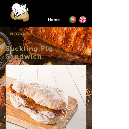
Home
Suckling Pig
Sandwich