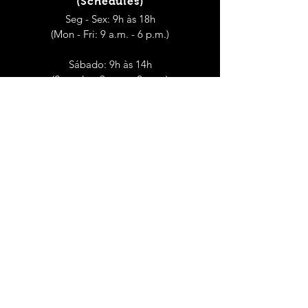
(Schedules)
Seg - Sex: 9h às 18h
(Mon - Fri: 9 a.m. - 6 p.m.)
Sábado: 9h às 14h
(Saturday: 9 a.m. - 2 p.m.)
CONTACTOS
(Contacts)
Dep. Controlo de Qualidade Alimentar e
Ambiental
dcqaa@hmcaneira.pt
geral@hmcaneira.pt
Encomendas
(Orders)
(+351)
21 927 08 41
(Chamada para a rede fixa nacional)
(Call to the national fixed network)
SIGA-NOS
(Follow us)